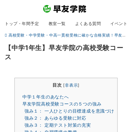
トップ・年間予定
教室一覧
よくある質問
イベント
高校受験・中学受験・中高一貫校受検に確かな合格実績！早友学院（そうゆうがくいん）
【中学1年生】早友学院の高校受験コー
ス
目次
[
非表示
]
中学１年生のあなたへ
早友学院高校受験コースの５つの強み
強み１： 一人ひとりの目標達成を意識づけ
強み２： あらゆる受験に対応
強み３： 定期テスト対策の充実